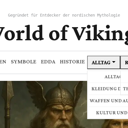
Gegründet für Entdecker der nordischen Mythologie
orld of Vikin
EN
SYMBOLE
EDDA
HISTORIE
ALLTAG
ALLTAGS
KLEIDUNG DER
T
WAFFEN UND A
KULTUR UND