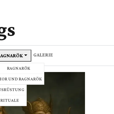
gs
GALERIE
RAGNARÖK
LEBEN
RAGNARÖK
 WIKINGER
HOR UND RAGNARÖK
USRÜSTUNG
 RITUALE