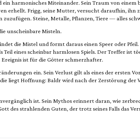
d ein harmonisches Miteinander. Sein Traum von einem b
deren erhellt. Frigg, seine Mutter, versucht daraufhin, ihn
zuzufügen. Steine, Metalle, Pflanzen, Tiere — alles schw
die unscheinbare Misteln.
findet die Mistel und formt daraus einen Speer oder Pfei
ls Teil eines scheinbar harmlosen Spiels. Der Treffer ist 
 Ereignis ist für die Götter schmerzhafter.
ränderungen ein. Sein Verlust gilt als eines der ersten V
gödie liegt Hoffnung: Baldr wird nach der Zerstörung de
 unvergänglich ist. Sein Mythos erinnert daran, wie zerbr
Gott des strahlenden Guten, der trotz seines Falls das 