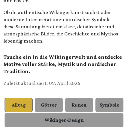
und Poster.
Ob du authentische Wikingerkunst suchst oder
moderne Interpretationen nordischer Symbole –
diese Sammlung bietet dir klare, detailreiche und
atmosphärische Bilder, die Geschichte und Mythos
lebendig machen.
Tauche ein in die Wikingerwelt und entdecke
Motive voller Stärke, Mystik und nordischer
Tradition.
Details
Zuletzt aktualisiert: 09. April 2026
Alltag
Götter
Runen
Symbole
Wikinger-Design