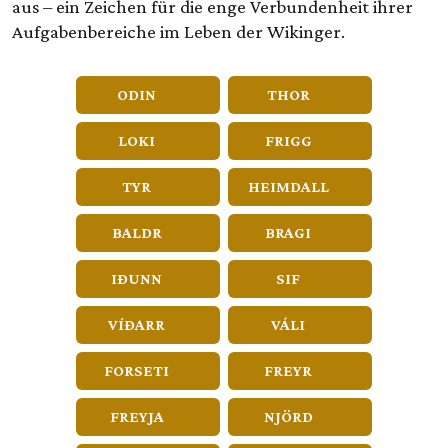
aus – ein Zeichen für die enge Verbundenheit ihrer
Aufgabenbereiche im Leben der Wikinger.
ODIN
THOR
LOKI
FRIGG
TYR
HEIMDALL
BALDR
BRAGI
IÐUNN
SIF
VÍÐARR
VÁLI
FORSETI
FREYR
FREYJA
NJÖRD